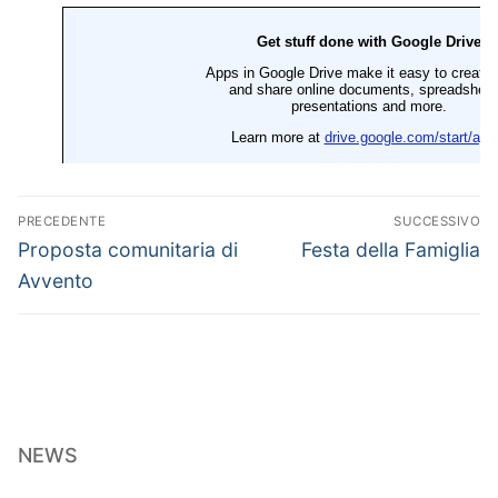
Navigazione
PRECEDENTE
SUCCESSIVO
articoli
Articolo
Articolo
Proposta comunitaria di
Festa della Famiglia
precedente:
successivo:
Avvento
NEWS