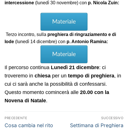
intercessione
(lunedì 30 novembre) con
p. Nicola Zuin:
Terzo incontro, sulla
preghiera di ringraziamento e di
lode
(lunedì 14 dicembre) con
p. Antonio Ramina:
Il percorso continua
Lunedì 21 dicembre
: ci
troveremo in
chiesa
per un
tempo di preghiera
, in
cui ci sarà anche la possibilità di confessarsi.
Questo momento comincerà alle
20.00 con la
Novena di Natale
.
Navigazione
PRECEDENTE
SUCCESSIVO
articoli
Articolo
Articolo
Cosa cambia nel rito
Settimana di Preghiera