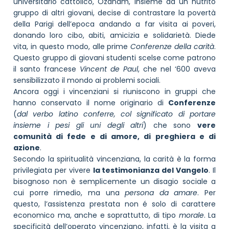
universitario cattolico, Ozanam, insieme ad un nutrito
gruppo di altri giovani, decise di contrastare la povertà
della Parigi dell’epoca andando a far visita ai poveri,
donando loro cibo, abiti, amicizia e solidarietà. Diede
vita, in questo modo, alle prime
Conferenze della carità
.
Questo gruppo di giovani studenti scelse come patrono
il santo francese
Vincent de Paul
, che nel ‘600 aveva
sensibilizzato il mondo ai problemi sociali.
Ancora oggi i vincenziani si riuniscono in gruppi che
hanno conservato il nome originario di
Conferenze
(
dal verbo latino conferre, col significato di portare
insieme i pesi gli uni degli altri
) che sono
vere
comunità di fede e di amore, di preghiera e di
azione
.
Secondo la spiritualità vincenziana, la carità è la forma
privilegiata per vivere
la testimonianza del Vangelo
. Il
bisognoso non è semplicemente un disagio sociale a
cui porre rimedio, ma una
persona da amare
. Per
questo, l’assistenza prestata non é solo di carattere
economico ma, anche e soprattutto, di tipo
morale
. La
specificità dell’operato vincenziano, infatti, è la visita a