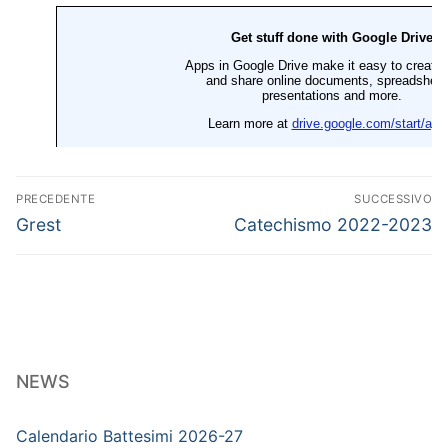
Navigazione
PRECEDENTE
SUCCESSIVO
articoli
Articolo
Articolo
Grest
Catechismo 2022-2023
precedente:
successivo:
NEWS
Calendario Battesimi 2026-27