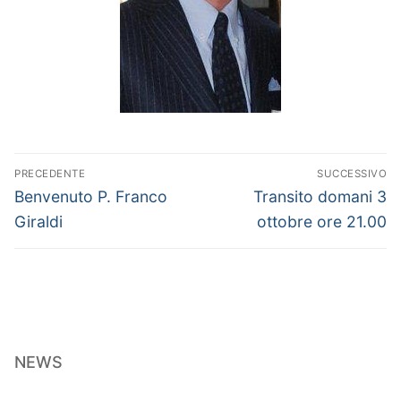
Navigazione
PRECEDENTE
SUCCESSIVO
articoli
Articolo
Articolo
Benvenuto P. Franco
Transito domani 3
precedente:
successivo:
Giraldi
ottobre ore 21.00
NEWS