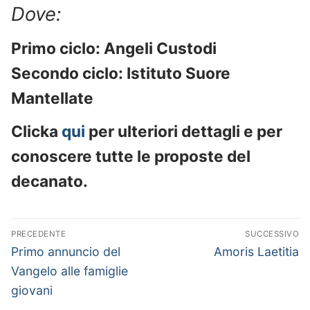
Dove:
Primo ciclo: Angeli Custodi
Secondo ciclo: Istituto Suore
Mantellate
Clicka
qui
per ulteriori dettagli e per
conoscere tutte le proposte del
decanato.
Navigazione
PRECEDENTE
SUCCESSIVO
articoli
Articolo
Articolo
Primo annuncio del
Amoris Laetitia
precedente:
successivo:
Vangelo alle famiglie
giovani