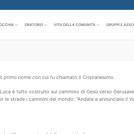
OCCHIA
ORATORIO
VITA DELLA COMUNITÀ
GRUPPI E ASSO
u il primo nome con cui fu chiamato il Cristianesimo.
o di Luca è tutto costruito sul cammino di Gesù verso Gerusa
 per le strade i cammini del mondo: “Andate e annunciate il 