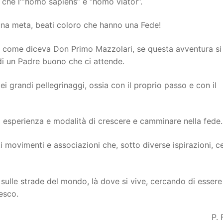
o che l'”homo sapiens” è “homo viator”.
 una meta, beati coloro che hanno una Fede!
”, come diceva Don Primo Mazzolari, se questa avventura si
di un Padre buono che ci attende.
 grandi pellegrinaggi, ossia con il proprio passo e con il
i esperienza e modalità di crescere e camminare nella fede.
 movimenti e associazioni che, sotto diverse ispirazioni, 
o sulle strade del mondo, là dove si vive, cercando di essere
esco.
P.