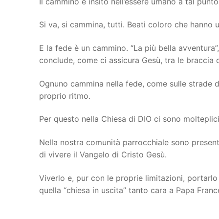
Il cammino è insito nell’essere umano a tal punt
Si va, si cammina, tutti. Beati coloro che hanno
E la fede è un cammino. “La più bella avventura
conclude, come ci assicura Gesù, tra le braccia 
Ognuno cammina nella fede, come sulle strade dei
proprio ritmo.
Per questo nella Chiesa di DIO ci sono molteplic
Nella nostra comunità parrocchiale sono presenti
di vivere il Vangelo di Cristo Gesù.
Viverlo e, pur con le proprie limitazioni, portarl
quella “chiesa in uscita” tanto cara a Papa Franc