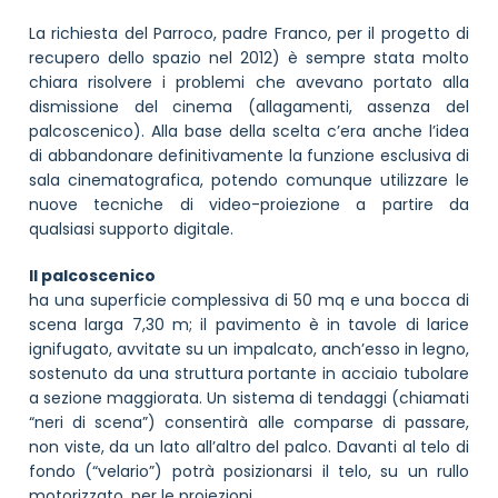
La richiesta del Parroco, padre Franco, per il progetto di
recupero dello spazio nel 2012) è sempre stata molto
chiara risolvere i problemi che avevano portato alla
dismissione del cinema (allagamenti, assenza del
palcoscenico). Alla base della scelta c’era anche l’idea
di abbandonare definitivamente la funzione esclusiva di
sala cinematografica, potendo comunque utilizzare le
nuove tecniche di video-proiezione a partire da
qualsiasi supporto digitale.
Il palcoscenico
ha una superficie complessiva di 50 mq e una bocca di
scena larga 7,30 m; il pavimento è in tavole di larice
ignifugato, avvitate su un impalcato, anch’esso in legno,
sostenuto da una struttura portante in acciaio tubolare
a sezione maggiorata. Un sistema di tendaggi (chiamati
“neri di scena”) consentirà alle comparse di passare,
non viste, da un lato all’altro del palco. Davanti al telo di
fondo (“velario”) potrà posizionarsi il telo, su un rullo
motorizzato, per le proiezioni