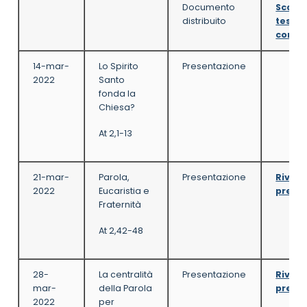
Documento
Scarica
distribuito
testo
compl
14-mar-
Lo Spirito
Presentazione
2022
Santo
fonda la
Chiesa?
At 2,1-13
21-mar-
Parola,
Presentazione
Rivedi
2022
Eucaristia e
prese
Fraternità
At 2,42-48
28-
La centralità
Presentazione
Rivedi
mar-
della Parola
prese
2022
per