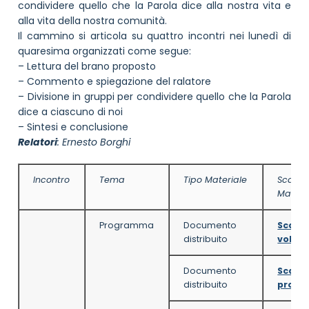
condividere quello che la Parola dice alla nostra vita e
alla vita della nostra comunità.
Il cammino si articola su quattro incontri nei lunedì di
quaresima organizzati come segue:
– Lettura del brano proposto
– Commento e spiegazione del ralatore
– Divisione in gruppi per condividere quello che la Parola
dice a ciascuno di noi
– Sintesi e conclusione
Relatori
: Ernesto Borghi
Incontro
Tema
Tipo Materiale
Scaric
Materi
Programma
Documento
Scarica
distribuito
volant
Documento
Scarica
distribuito
prog