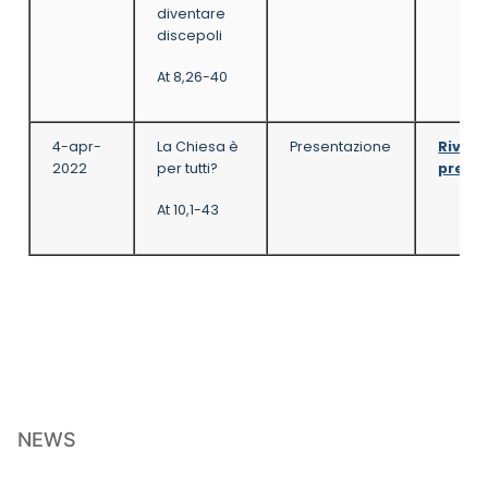
diventare
discepoli
At 8,26-40
4-apr-
La Chiesa è
Presentazione
Rivedi
2022
per tutti?
prese
At 10,1-43
NEWS