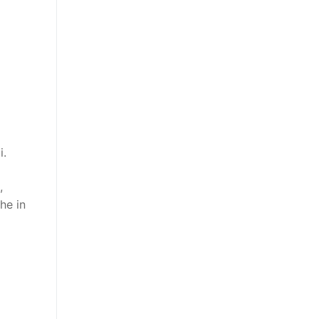
i.
,
che in