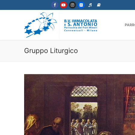
Vai
al
contenuto
PARR
Gruppo Liturgico