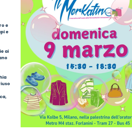
ro e
pi e
e ai
pano
hia
riuso
ca,